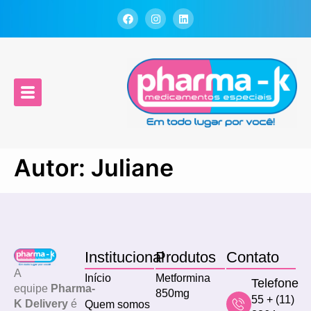
Autor:
Juliane
Institucional
Produtos
Contato
A
Início
Metformina
Telefone
equipe
Pharma-
850mg
55 + (11)
K Delivery
é
Quem somos