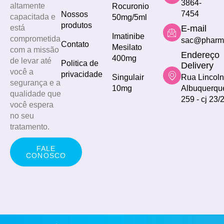
3864-
altamente
Rocuronio
7454
Nossos
capacitada e
50mg/5ml
produtos
E-mail
está
Imatinibe
comprometida
sac@pharm
Contato
Mesilato
com a missão
Endereço
400mg
de levar até
Politica de
Delivery
você a
privacidade
Singulair
Rua Lincoln
segurança e a
10mg
Albuquerqu
qualidade que
259 - cj 23/
você espera
no seu
tratamento.
FALE
CONOSCO