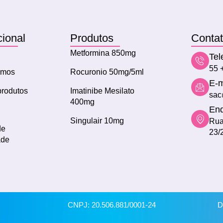
cional
Produtos
Conta
Metformina 850mg
Tel
55 
omos
Rocuronio 50mg/5ml
E-m
rodutos
Imatinibe Mesilato
sac
400mg
End
Singulair 10mg
Rua
de
23/
ade
CNPJ: 20.506.881/0001-24
D