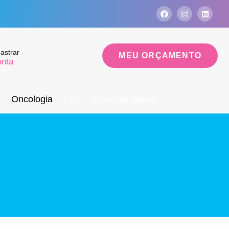
astrar
MEU ORÇAMENTO
onta
Oncologia
Doenças Raras