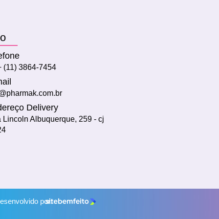
to
efone
+ (11) 3864-7454
ail
@pharmak.com.br
ereço Delivery
 Lincoln Albuquerque, 259 - cj
24
esenvolvido por: