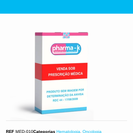
REF
MED-010
Categorias
Hematologia
,
Oncologia