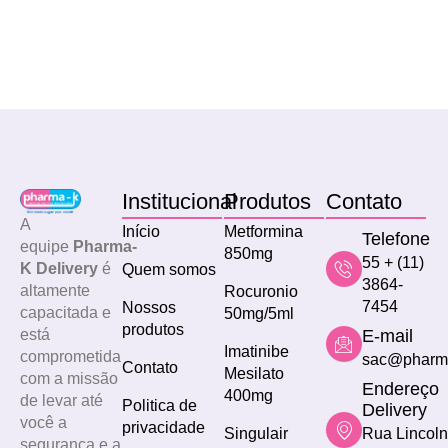
Institucional
Produtos
Contato
A
Início
Metformina
Telefone
equipe
Pharma-
850mg
55 + (11)
K Delivery
é
Quem somos
3864-
altamente
Rocuronio
7454
Nossos
capacitada e
50mg/5ml
produtos
E-mail
está
Imatinibe
comprometida
sac@pharm
Contato
Mesilato
com a missão
Endereço
400mg
de levar até
Politica de
Delivery
você a
privacidade
Singulair
Rua Lincoln
segurança e a