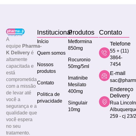
Institucional
Produtos
Contato
A
Início
Metformina
Telefone
equipe
Pharma-
850mg
55 + (11)
K Delivery
é
Quem somos
3864-
altamente
Rocuronio
7454
Nossos
capacitada e
50mg/5ml
produtos
E-mail
está
Imatinibe
comprometida
sac@pharm
Contato
Mesilato
com a missão
Endereço
400mg
de levar até
Politica de
Delivery
você a
privacidade
Singulair
Rua Lincoln
segurança e a
10mg
Albuquerqu
qualidade que
259 - cj 23/
você espera
no seu
tratamento.